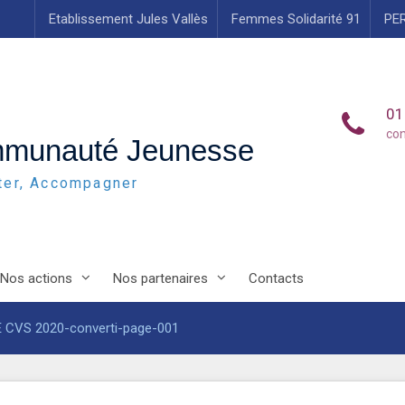
Etablissement Jules Vallès
Femmes Solidarité 91
PE
01
co
mmunauté Jeunesse
uter, Accompagner
Nos actions
Nos partenaires
Contacts
VS 2020-converti-page-001