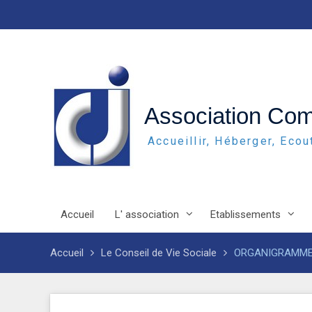
Skip
to
content
Association Co
Accueillir, Héberger, Eco
Accueil
L' association
Etablissements
Accueil
Le Conseil de Vie Sociale
ORGANIGRAMME C