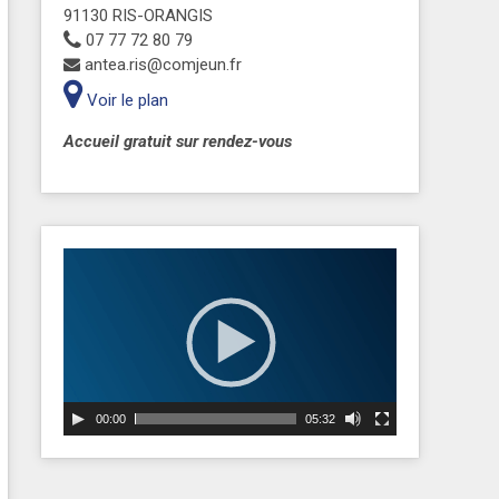
91130 RIS-ORANGIS
07 77 72 80 79
antea.ris@comjeun.fr
Voir le plan
Accueil gratuit sur rendez-vous
Lecteur
vidéo
00:00
05:32