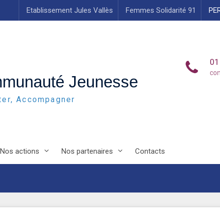
Etablissement Jules Vallès
Femmes Solidarité 91
PE
01
co
mmunauté Jeunesse
uter, Accompagner
Nos actions
Nos partenaires
Contacts