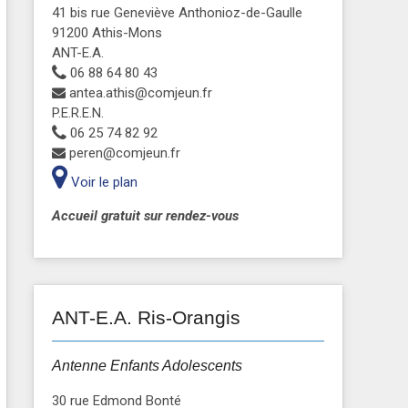
41 bis rue Geneviève Anthonioz-de-Gaulle
91200 Athis-Mons
ANT-E.A.
06 88 64 80 43
antea.athis@comjeun.fr
P.E.R.E.N.
06 25 74 82 92
peren@comjeun.fr
Voir le plan
Accueil gratuit sur rendez-vous
ANT-E.A. Ris-Orangis
Antenne Enfants Adolescents
30 rue Edmond Bonté