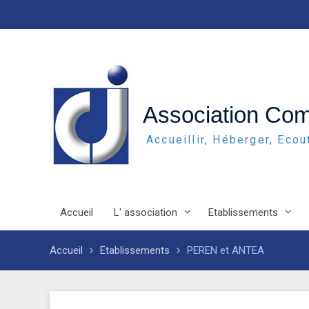
Skip
to
content
Association Co
Accueillir, Héberger, Eco
Accueil
L' association
Etablissements
Accueil
Etablissements
PEREN et ANTEA