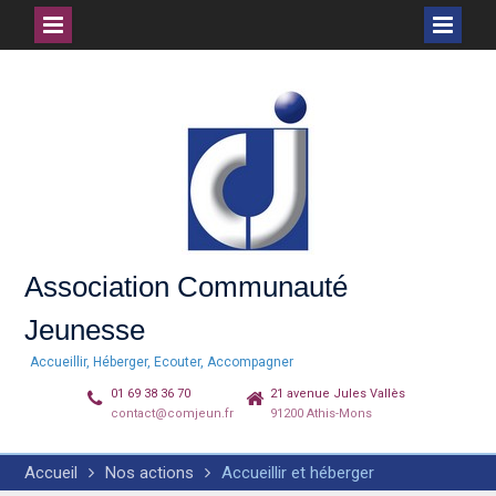
Skip
to
content
Association Communauté
Jeunesse
Accueillir, Héberger, Ecouter, Accompagner
01 69 38 36 70
21 avenue Jules Vallès
contact@comjeun.fr
91200 Athis-Mons
Accueil
Nos actions
Accueillir et héberger